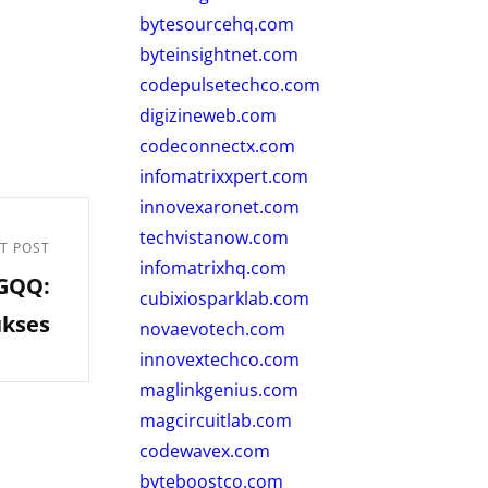
bytesourcehq.com
byteinsightnet.com
codepulsetechco.com
digizineweb.com
codeconnectx.com
infomatrixxpert.com
innovexaronet.com
techvistanow.com
T POST
infomatrixhq.com
GQQ:
cubixiosparklab.com
ukses
novaevotech.com
innovextechco.com
maglinkgenius.com
magcircuitlab.com
codewavex.com
byteboostco.com