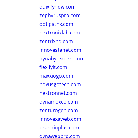
quixifynow.com
zephyruspro.com
optipathx.com
nextronixlab.com
zentrixhq.com
innovestanet.com
dynabytexpert.com
flexifyit.com
maxxiogo.com
novusgotech.com
nextronnet.com
dynamoxco.com
zenturogen.com
innovexaweb.com
brandioplus.com
dynawebpro.com