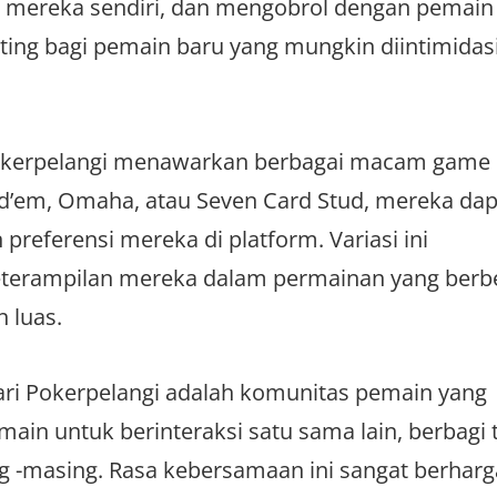
 mereka sendiri, dan mengobrol dengan pemain 
enting bagi pemain baru yang mungkin diintimidas
okerpelangi menawarkan berbagai macam game
old’em, Omaha, atau Seven Card Stud, mereka dap
eferensi mereka di platform. Variasi ini
erampilan mereka dalam permainan yang berb
 luas.
ari Pokerpelangi adalah komunitas pemain yang
in untuk berinteraksi satu sama lain, berbagi 
ng -masing. Rasa kebersamaan ini sangat berharg