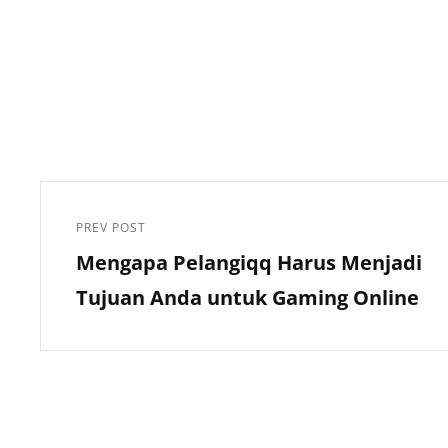
Post
navigation
PREV POST
Previous
Mengapa Pelangiqq Harus Menjadi
Post
Tujuan Anda untuk Gaming Online