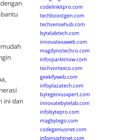
 dengan
codelinkitpro.com
mbantu
techboostgen.com
techsensehub.com
bytelabtech.com
innovatexaweb.com
h mudah
magdynotechco.com
ngin
infosparkitnow.com
techvortexco.com
geekifyweb.com
a,
infoplazatech.com
nerasi
bytegeniusxpert.com
 ini dan
innovatebytelab.com
infobytepro.com
magbytego.com
codegeniusnet.com
infoinsightnet.com