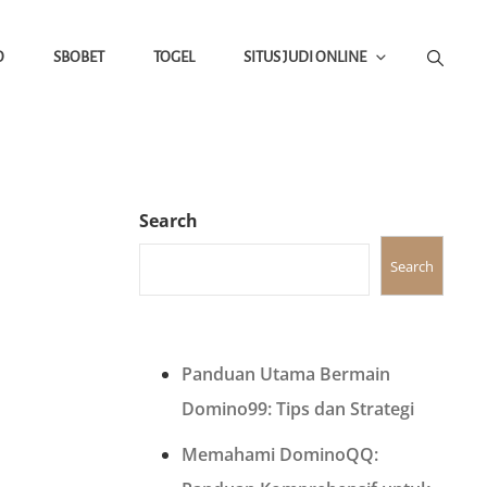
O
SBOBET
TOGEL
SITUS JUDI ONLINE
s Poker Dan Raih Kemenangan Dengan Lebih Mudah.
ILIHAN PERMAINAN UNTUK
Search
Search
Panduan Utama Bermain
Domino99: Tips dan Strategi
Memahami DominoQQ: