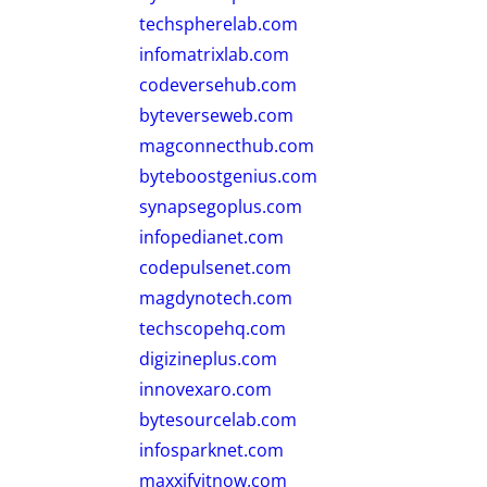
techspherelab.com
infomatrixlab.com
codeversehub.com
byteverseweb.com
magconnecthub.com
byteboostgenius.com
synapsegoplus.com
infopedianet.com
codepulsenet.com
magdynotech.com
techscopehq.com
digizineplus.com
innovexaro.com
bytesourcelab.com
infosparknet.com
maxxifyitnow.com