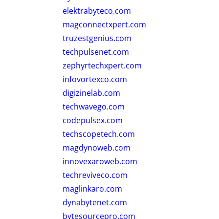
elektrabyteco.com
magconnectxpert.com
truzestgenius.com
techpulsenet.com
zephyrtechxpert.com
infovortexco.com
digizinelab.com
techwavego.com
codepulsex.com
techscopetech.com
magdynoweb.com
innovexaroweb.com
techreviveco.com
maglinkaro.com
dynabytenet.com
bytesourcepro.com