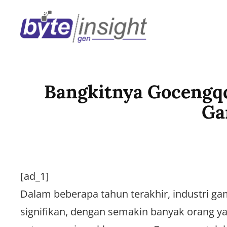
Temukan Situs Bandarqq
SITUS B
PEMAIN
Bangkitnya Gocengqq
Ga
[ad_1]
Dalam beberapa tahun terakhir, industri g
signifikan, dengan semakin banyak orang ya