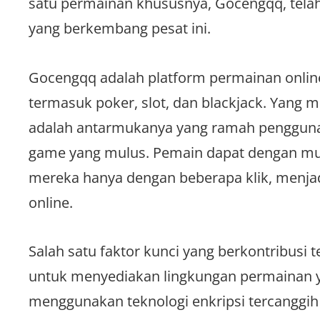
satu permainan khususnya, Gocengqq, tela
yang berkembang pesat ini.
Gocengqq adalah platform permainan onli
termasuk poker, slot, dan blackjack. Yang
adalah antarmukanya yang ramah pengguna, 
game yang mulus. Pemain dapat dengan mud
mereka hanya dengan beberapa klik, menja
online.
Salah satu faktor kunci yang berkontribus
untuk menyediakan lingkungan permainan ya
menggunakan teknologi enkripsi tercangg