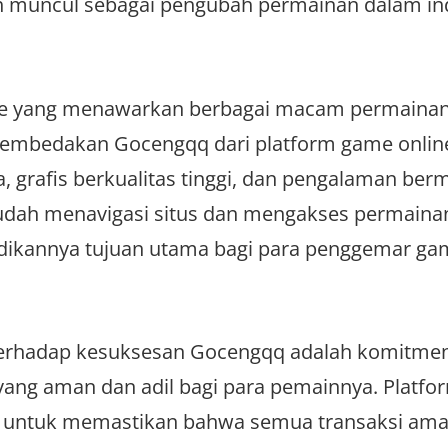
h muncul sebagai pengubah permainan dalam ind
ne yang menawarkan berbagai macam permainan
 membedakan Gocengqq dari platform game online
grafis berkualitas tinggi, dan pengalaman ber
ah menavigasi situs dan mengakses permainan
dikannya tujuan utama bagi para penggemar ga
i terhadap kesuksesan Gocengqq adalah komitme
ng aman dan adil bagi para pemainnya. Platfor
ih untuk memastikan bahwa semua transaksi am