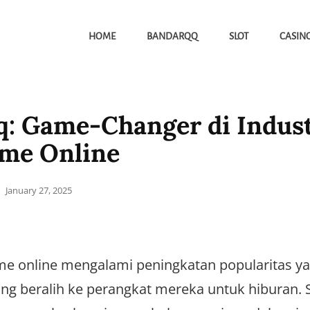
HOME
BANDARQQ
SLOT
CASIN
 Dengan Beragam Pilihan Permainan Untuk Pemain. Mainkan Berbagai Jeni
ANDARQQ DENGAN BERAGAM P
: Game-Changer di Indust
me Online
Posted
January 27, 2025
on
ame online mengalami peningkatan popularitas y
ng beralih ke perangkat mereka untuk hiburan. 