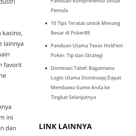
ustri
Panduan Komprehensif untuk
Pemula
10 Tips Teratas untuk Menang
 kasino,
Besar di Poker88
 lainnya
Panduan Utama Texas Hold’em
main
Poker: Tip dan Strategi
 favorit
Dominasi Tabel: Bagaimana
me
Login Utama Dominoqq Dapat
Membawa Game Anda ke
Tingkat Selanjutnya
nnya
m ini
LINK LAINNYA
an dan