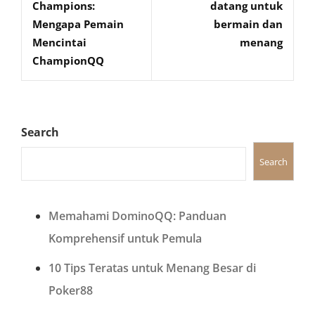
Champions:
datang untuk
Mengapa Pemain
bermain dan
Mencintai
menang
ChampionQQ
Search
Search
Memahami DominoQQ: Panduan
Komprehensif untuk Pemula
10 Tips Teratas untuk Menang Besar di
Poker88