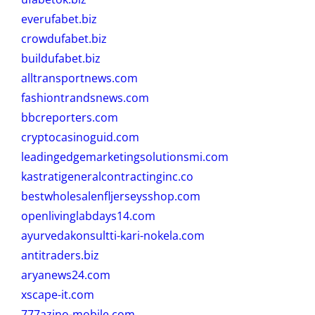
everufabet.biz
crowdufabet.biz
buildufabet.biz
alltransportnews.com
fashiontrandsnews.com
bbcreporters.com
cryptocasinoguid.com
leadingedgemarketingsolutionsmi.com
kastratigeneralcontractinginc.co
bestwholesalenfljerseysshop.com
openlivinglabdays14.com
ayurvedakonsultti-kari-nokela.com
antitraders.biz
aryanews24.com
xscape-it.com
777azino-mobile.com