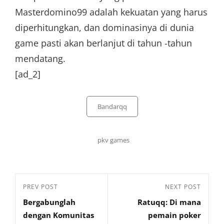
Masterdomino99 adalah kekuatan yang harus
diperhitungkan, dan dominasinya di dunia
game pasti akan berlanjut di tahun -tahun
mendatang.
[ad_2]
Categories
Bandarqq
Tags,
pkv games
Post
Previous
PREV POST
Next
NEXT POST
navigation
Bergabunglah
Ratuqq: Di mana
Post
Post
dengan Komunitas
pemain poker