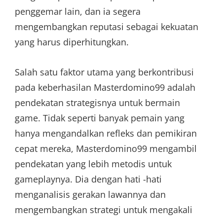
penggemar lain, dan ia segera
mengembangkan reputasi sebagai kekuatan
yang harus diperhitungkan.
Salah satu faktor utama yang berkontribusi
pada keberhasilan Masterdomino99 adalah
pendekatan strategisnya untuk bermain
game. Tidak seperti banyak pemain yang
hanya mengandalkan refleks dan pemikiran
cepat mereka, Masterdomino99 mengambil
pendekatan yang lebih metodis untuk
gameplaynya. Dia dengan hati -hati
menganalisis gerakan lawannya dan
mengembangkan strategi untuk mengakali