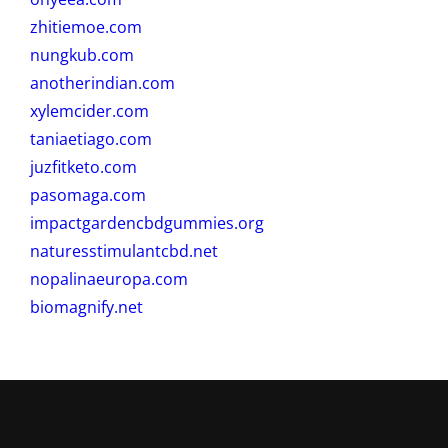
zhitiemoe.com
nungkub.com
anotherindian.com
xylemcider.com
taniaetiago.com
juzfitketo.com
pasomaga.com
impactgardencbdgummies.org
naturesstimulantcbd.net
nopalinaeuropa.com
biomagnify.net