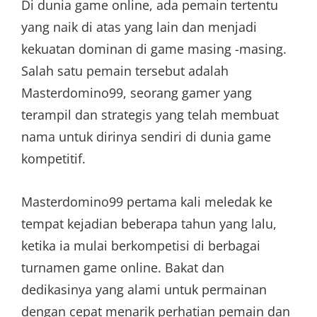
Di dunia game online, ada pemain tertentu
yang naik di atas yang lain dan menjadi
kekuatan dominan di game masing -masing.
Salah satu pemain tersebut adalah
Masterdomino99, seorang gamer yang
terampil dan strategis yang telah membuat
nama untuk dirinya sendiri di dunia game
kompetitif.
Masterdomino99 pertama kali meledak ke
tempat kejadian beberapa tahun yang lalu,
ketika ia mulai berkompetisi di berbagai
turnamen game online. Bakat dan
dedikasinya yang alami untuk permainan
dengan cepat menarik perhatian pemain dan