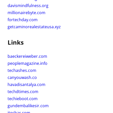
davismindfulness.org
millionairebyte.com
fortechday.com
getcaminorealestateusa.xyz
Links
baeckereiweber.com
peoplemagazine.info
techashes.com
canyouwash.co
havadisantalya.com
techdtimes.com
techieboot.com
gundembalikesir.com
itechar.com