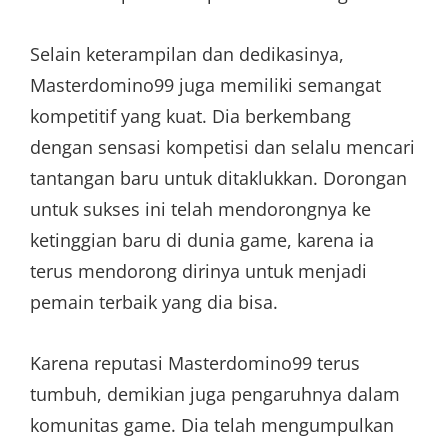
Selain keterampilan dan dedikasinya,
Masterdomino99 juga memiliki semangat
kompetitif yang kuat. Dia berkembang
dengan sensasi kompetisi dan selalu mencari
tantangan baru untuk ditaklukkan. Dorongan
untuk sukses ini telah mendorongnya ke
ketinggian baru di dunia game, karena ia
terus mendorong dirinya untuk menjadi
pemain terbaik yang dia bisa.
Karena reputasi Masterdomino99 terus
tumbuh, demikian juga pengaruhnya dalam
komunitas game. Dia telah mengumpulkan