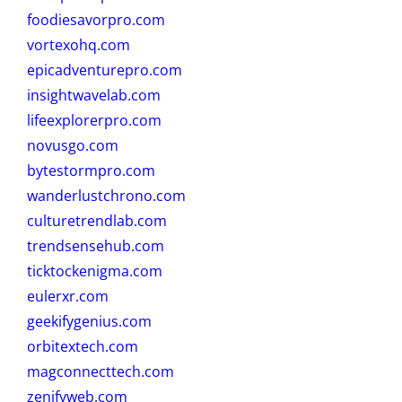
foodiesavorpro.com
vortexohq.com
epicadventurepro.com
insightwavelab.com
lifeexplorerpro.com
novusgo.com
bytestormpro.com
wanderlustchrono.com
culturetrendlab.com
trendsensehub.com
ticktockenigma.com
eulerxr.com
geekifygenius.com
orbitextech.com
magconnecttech.com
zenifyweb.com