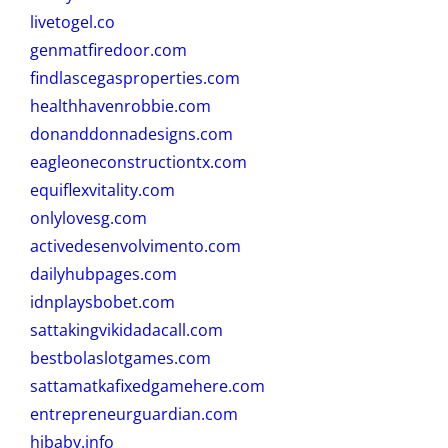
livetogel.co
genmatfiredoor.com
findlascegasproperties.com
healthhavenrobbie.com
donanddonnadesigns.com
eagleoneconstructiontx.com
equiflexvitality.com
onlylovesg.com
activedesenvolvimento.com
dailyhubpages.com
idnplaysbobet.com
sattakingvikidadacall.com
bestbolaslotgames.com
sattamatkafixedgamehere.com
entrepreneurguardian.com
hibaby.info