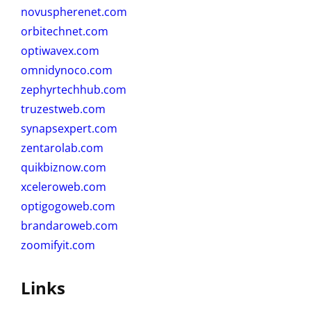
novuspherenet.com
orbitechnet.com
optiwavex.com
omnidynoco.com
zephyrtechhub.com
truzestweb.com
synapsexpert.com
zentarolab.com
quikbiznow.com
xceleroweb.com
optigogoweb.com
brandaroweb.com
zoomifyit.com
Links