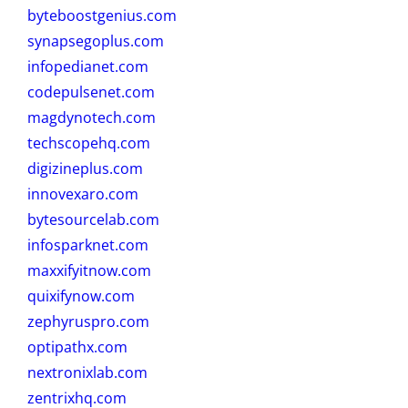
byteboostgenius.com
synapsegoplus.com
infopedianet.com
codepulsenet.com
magdynotech.com
techscopehq.com
digizineplus.com
innovexaro.com
bytesourcelab.com
infosparknet.com
maxxifyitnow.com
quixifynow.com
zephyruspro.com
optipathx.com
nextronixlab.com
zentrixhq.com