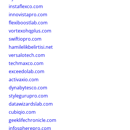
instaflexco.com
innovistapro.com
flexiboostlab.com
vortexohqplus.com
swiftiopro.com
hamilelikbelirtisi.net
versalotech.com
techmaxco.com
exceedolab.com
activaxio.com
dynabytesco.com
stylegurupro.com
datawizardslab.com
cubiqio.com
geeklifechronicle.com
infospherepro.com