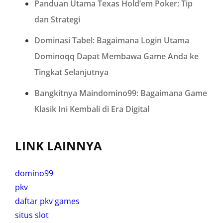
Panduan Utama Texas Hold’em Poker: Tip
dan Strategi
Dominasi Tabel: Bagaimana Login Utama
Dominoqq Dapat Membawa Game Anda ke
Tingkat Selanjutnya
Bangkitnya Maindomino99: Bagaimana Game
Klasik Ini Kembali di Era Digital
LINK LAINNYA
domino99
pkv
daftar pkv games
situs slot