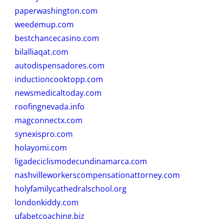
paperwashington.com
weedemup.com
bestchancecasino.com
bilalliaqat.com
autodispensadores.com
inductioncooktopp.com
newsmedicaltoday.com
roofingnevada.info
magconnectx.com
synexispro.com
holayomi.com
ligadeciclismodecundinamarca.com
nashvilleworkerscompensationattorney.com
holyfamilycathedralschool.org
londonkiddy.com
ufabetcoaching.biz