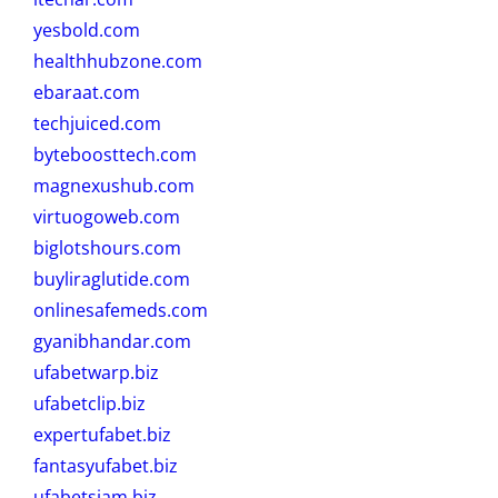
yesbold.com
healthhubzone.com
ebaraat.com
techjuiced.com
byteboosttech.com
magnexushub.com
virtuogoweb.com
biglotshours.com
buyliraglutide.com
onlinesafemeds.com
gyanibhandar.com
ufabetwarp.biz
ufabetclip.biz
expertufabet.biz
fantasyufabet.biz
ufabetsiam.biz