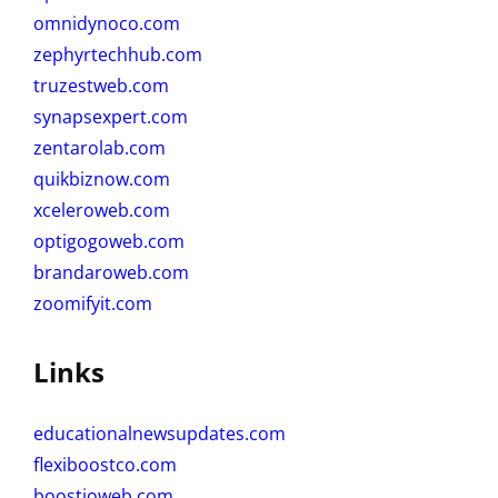
omnidynoco.com
zephyrtechhub.com
truzestweb.com
synapsexpert.com
zentarolab.com
quikbiznow.com
xceleroweb.com
optigogoweb.com
brandaroweb.com
zoomifyit.com
Links
educationalnewsupdates.com
flexiboostco.com
boostioweb.com