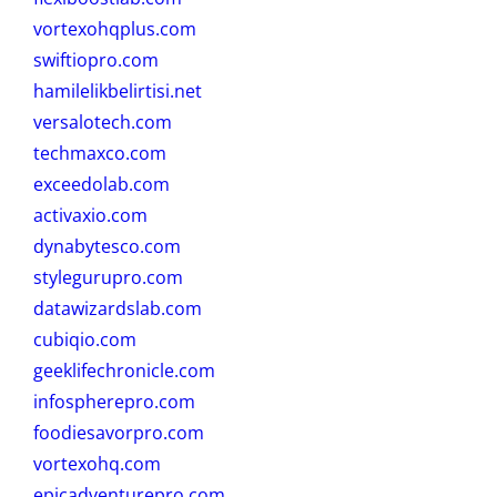
vortexohqplus.com
swiftiopro.com
hamilelikbelirtisi.net
versalotech.com
techmaxco.com
exceedolab.com
activaxio.com
dynabytesco.com
stylegurupro.com
datawizardslab.com
cubiqio.com
geeklifechronicle.com
infospherepro.com
foodiesavorpro.com
vortexohq.com
epicadventurepro.com