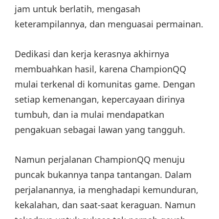
jam untuk berlatih, mengasah
keterampilannya, dan menguasai permainan.
Dedikasi dan kerja kerasnya akhirnya
membuahkan hasil, karena ChampionQQ
mulai terkenal di komunitas game. Dengan
setiap kemenangan, kepercayaan dirinya
tumbuh, dan ia mulai mendapatkan
pengakuan sebagai lawan yang tangguh.
Namun perjalanan ChampionQQ menuju
puncak bukannya tanpa tantangan. Dalam
perjalanannya, ia menghadapi kemunduran,
kekalahan, dan saat-saat keraguan. Namun