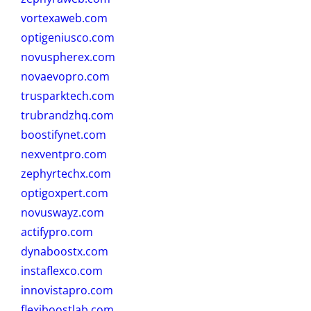
vortexaweb.com
optigeniusco.com
novuspherex.com
novaevopro.com
trusparktech.com
trubrandzhq.com
boostifynet.com
nexventpro.com
zephyrtechx.com
optigoxpert.com
novuswayz.com
actifypro.com
dynaboostx.com
instaflexco.com
innovistapro.com
flexiboostlab.com