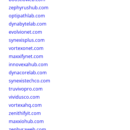
zephyrushub.com
optipathlab.com
dynabytelab.com
evolvionet.com
synexisplus.com
vortexonet.com
maxxifynet.com
innovexahub.com
dynacorelab.com
synexistechco.com
truvivopro.com
vividusco.com
vortexahq.com
zenithifyit.com
maxxiohub.com
zephyraweb.com