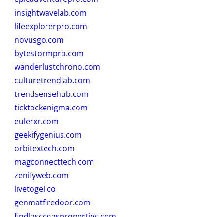
insightwavelab.com
lifeexplorerpro.com
novusgo.com
bytestormpro.com
wanderlustchrono.com
culturetrendlab.com
trendsensehub.com
ticktockenigma.com
eulerxr.com
geekifygenius.com
orbitextech.com
magconnecttech.com
zenifyweb.com
livetogel.co
genmatfiredoor.com
findlascegasproperties.com