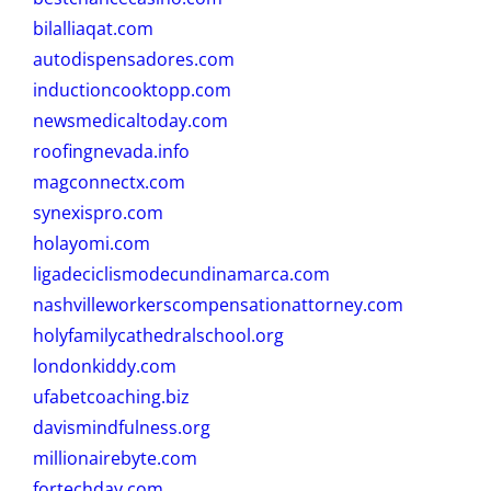
bilalliaqat.com
autodispensadores.com
inductioncooktopp.com
newsmedicaltoday.com
roofingnevada.info
magconnectx.com
synexispro.com
holayomi.com
ligadeciclismodecundinamarca.com
nashvilleworkerscompensationattorney.com
holyfamilycathedralschool.org
londonkiddy.com
ufabetcoaching.biz
davismindfulness.org
millionairebyte.com
fortechday.com