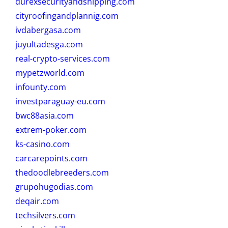
durexsecurityandshipping.com
cityroofingandplannig.com
ivdabergasa.com
juyultadesga.com
real-crypto-services.com
mypetzworld.com
infounty.com
investparaguay-eu.com
bwc88asia.com
extrem-poker.com
ks-casino.com
carcarepoints.com
thedoodlebreeders.com
grupohugodias.com
deqair.com
techsilvers.com