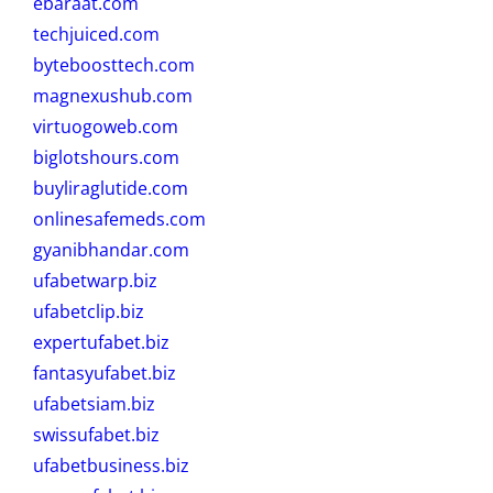
ebaraat.com
techjuiced.com
byteboosttech.com
magnexushub.com
virtuogoweb.com
biglotshours.com
buyliraglutide.com
onlinesafemeds.com
gyanibhandar.com
ufabetwarp.biz
ufabetclip.biz
expertufabet.biz
fantasyufabet.biz
ufabetsiam.biz
swissufabet.biz
ufabetbusiness.biz