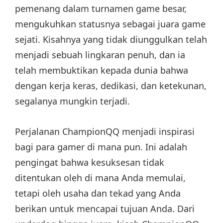
pemenang dalam turnamen game besar,
mengukuhkan statusnya sebagai juara game
sejati. Kisahnya yang tidak diunggulkan telah
menjadi sebuah lingkaran penuh, dan ia
telah membuktikan kepada dunia bahwa
dengan kerja keras, dedikasi, dan ketekunan,
segalanya mungkin terjadi.
Perjalanan ChampionQQ menjadi inspirasi
bagi para gamer di mana pun. Ini adalah
pengingat bahwa kesuksesan tidak
ditentukan oleh di mana Anda memulai,
tetapi oleh usaha dan tekad yang Anda
berikan untuk mencapai tujuan Anda. Dari