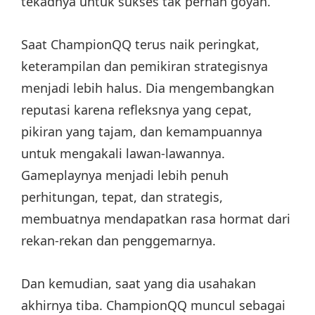
tekadnya untuk sukses tak pernah goyah.
Saat ChampionQQ terus naik peringkat,
keterampilan dan pemikiran strategisnya
menjadi lebih halus. Dia mengembangkan
reputasi karena refleksnya yang cepat,
pikiran yang tajam, dan kemampuannya
untuk mengakali lawan-lawannya.
Gameplaynya menjadi lebih penuh
perhitungan, tepat, dan strategis,
membuatnya mendapatkan rasa hormat dari
rekan-rekan dan penggemarnya.
Dan kemudian, saat yang dia usahakan
akhirnya tiba. ChampionQQ muncul sebagai