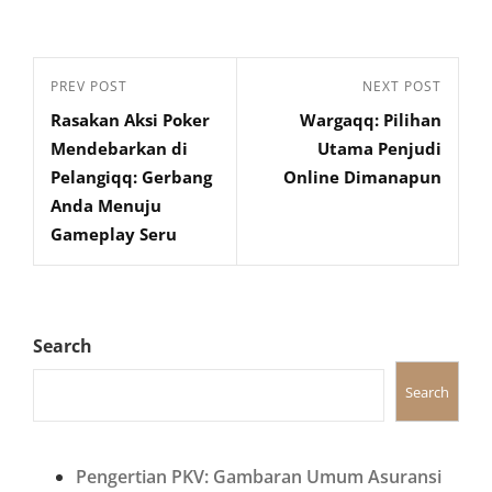
Post
Previous
PREV POST
Next
NEXT POST
navigation
Rasakan Aksi Poker
Wargaqq: Pilihan
Post
Post
Mendebarkan di
Utama Penjudi
Pelangiqq: Gerbang
Online Dimanapun
Anda Menuju
Gameplay Seru
Search
Search
Pengertian PKV: Gambaran Umum Asuransi