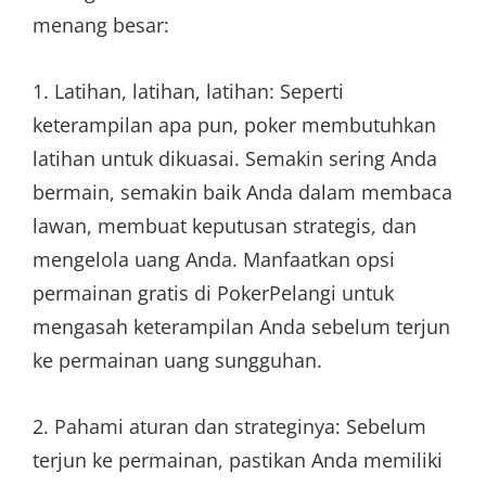
menang besar:
1. Latihan, latihan, latihan: Seperti
keterampilan apa pun, poker membutuhkan
latihan untuk dikuasai. Semakin sering Anda
bermain, semakin baik Anda dalam membaca
lawan, membuat keputusan strategis, dan
mengelola uang Anda. Manfaatkan opsi
permainan gratis di PokerPelangi untuk
mengasah keterampilan Anda sebelum terjun
ke permainan uang sungguhan.
2. Pahami aturan dan strateginya: Sebelum
terjun ke permainan, pastikan Anda memiliki