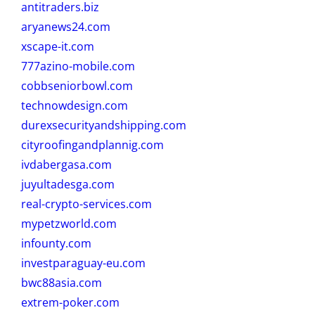
antitraders.biz
aryanews24.com
xscape-it.com
777azino-mobile.com
cobbseniorbowl.com
technowdesign.com
durexsecurityandshipping.com
cityroofingandplannig.com
ivdabergasa.com
juyultadesga.com
real-crypto-services.com
mypetzworld.com
infounty.com
investparaguay-eu.com
bwc88asia.com
extrem-poker.com