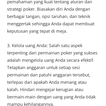
pemahaman yang kuat tentang aturan dan
strategi poker. Biasakan diri Anda dengan
berbagai tangan, opsi taruhan, dan teknik
menggertak sehingga Anda dapat membuat
keputusan yang tepat di meja.
3. Kelola uang Anda: Salah satu aspek
terpenting dari permainan poker yang sukses
adalah mengelola uang Anda secara efektif.
Tetapkan anggaran untuk setiap sesi
permainan dan patuhi anggaran tersebut,
terlepas dari apakah Anda menang atau
kalah. Hindari mengejar kerugian atau
bermain-main dengan uang yang Anda tidak
mampu kehilangannya.