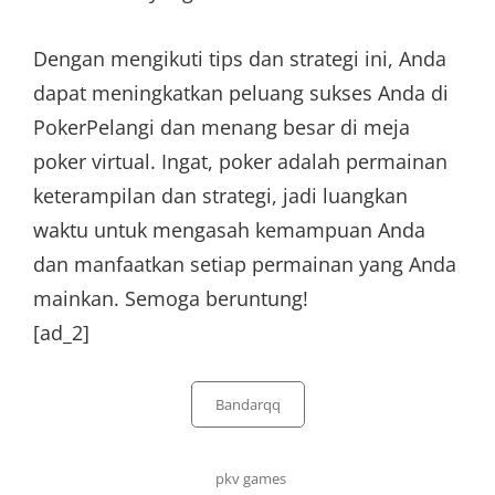
Dengan mengikuti tips dan strategi ini, Anda
dapat meningkatkan peluang sukses Anda di
PokerPelangi dan menang besar di meja
poker virtual. Ingat, poker adalah permainan
keterampilan dan strategi, jadi luangkan
waktu untuk mengasah kemampuan Anda
dan manfaatkan setiap permainan yang Anda
mainkan. Semoga beruntung!
[ad_2]
Categories
Bandarqq
Tags,
pkv games