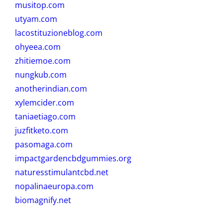
musitop.com
utyam.com
lacostituzioneblog.com
ohyeea.com
zhitiemoe.com
nungkub.com
anotherindian.com
xylemcider.com
taniaetiago.com
juzfitketo.com
pasomaga.com
impactgardencbdgummies.org
naturesstimulantcbd.net
nopalinaeuropa.com
biomagnify.net