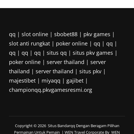
qq
|
slot online
|
sbobet88
|
pkv games
|
slot anti rungkat
|
poker online
|
qq
|
qq
|
qq
|
qq
|
qq
|
situs qq
|
situs pkv games
|
poker online
|
server thailand
|
server
thailand
|
server thailand
|
situs pkv
|
majestibet
|
miyaqq
|
gajibet
|
championqq.pkvgamesresmi.org
Copyright © 2026
Situs Bandarqq Dengan Beragam Pilihan
Permainan Untuk Pemain
|
WEN Travel Corporate By
WEN