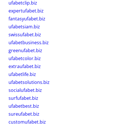
ufabetclip.biz
expertufabet.biz
fantasyufabet.biz
ufabetsiam.biz
swissufabet.biz
ufabetbusiness.biz
greenufabet.biz
ufabetcolor.biz
extraufabet.biz
ufabetlife.biz
ufabetsolutions.biz
socialufabet.biz
surfufabet.biz
ufabetbest.biz
sureufabet.biz
customufabet.biz