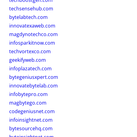
techboostgen.com
techsensehub.com
bytelabtech.com
innovatexaweb.com
magdynotechco.com
infosparkitnow.com
techvortexco.com
geekifyweb.com
infoplazatech.com
bytegeniusxpert.com
innovatebytelab.com
infobytepro.com
magbytego.com
codegeniusnet.com
infoinsightnet.com
bytesourcehq.com