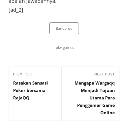
adalah jawabannya.
[ad_2]
Categories
Bandarqq
Tags,
pkv games
Post
Previous
PREV POST
Next
NEXT POST
navigation
Rasakan Sensasi
Mengapa Wargaqq
Post
Post
Poker bersama
Menjadi Tujuan
RajaQQ
Utama Para
Penggemar Game
Online