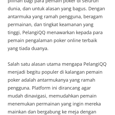
pilihan bagi para pemain poker di seluruh
dunia, dan untuk alasan yang bagus. Dengan
antarmuka yang ramah pengguna, beragam
permainan, dan tingkat keamanan yang
tinggi, PelangiQQ menawarkan kepada para
pemain pengalaman poker online terbaik
yang tiada duanya.
Salah satu alasan utama mengapa PelangiQQ
menjadi begitu populer di kalangan pemain
poker adalah antarmukanya yang ramah
pengguna. Platform ini dirancang agar
mudah dinavigasi, memudahkan pemain
menemukan permainan yang ingin mereka
mainkan dan bergabung ke meja dengan