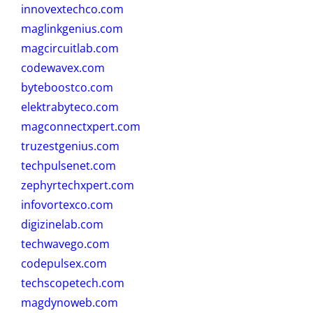
innovextechco.com
maglinkgenius.com
magcircuitlab.com
codewavex.com
byteboostco.com
elektrabyteco.com
magconnectxpert.com
truzestgenius.com
techpulsenet.com
zephyrtechxpert.com
infovortexco.com
digizinelab.com
techwavego.com
codepulsex.com
techscopetech.com
magdynoweb.com