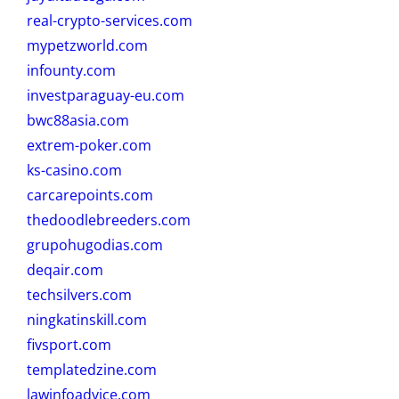
real-crypto-services.com
mypetzworld.com
infounty.com
investparaguay-eu.com
bwc88asia.com
extrem-poker.com
ks-casino.com
carcarepoints.com
thedoodlebreeders.com
grupohugodias.com
deqair.com
techsilvers.com
ningkatinskill.com
fivsport.com
templatedzine.com
lawinfoadvice.com