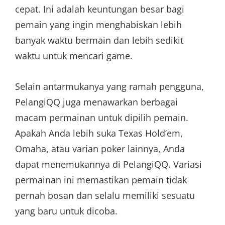
cepat. Ini adalah keuntungan besar bagi
pemain yang ingin menghabiskan lebih
banyak waktu bermain dan lebih sedikit
waktu untuk mencari game.
Selain antarmukanya yang ramah pengguna,
PelangiQQ juga menawarkan berbagai
macam permainan untuk dipilih pemain.
Apakah Anda lebih suka Texas Hold’em,
Omaha, atau varian poker lainnya, Anda
dapat menemukannya di PelangiQQ. Variasi
permainan ini memastikan pemain tidak
pernah bosan dan selalu memiliki sesuatu
yang baru untuk dicoba.