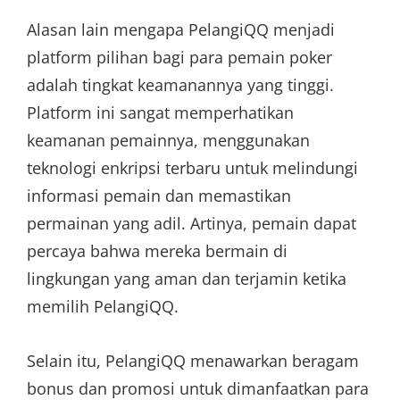
Alasan lain mengapa PelangiQQ menjadi
platform pilihan bagi para pemain poker
adalah tingkat keamanannya yang tinggi.
Platform ini sangat memperhatikan
keamanan pemainnya, menggunakan
teknologi enkripsi terbaru untuk melindungi
informasi pemain dan memastikan
permainan yang adil. Artinya, pemain dapat
percaya bahwa mereka bermain di
lingkungan yang aman dan terjamin ketika
memilih PelangiQQ.
Selain itu, PelangiQQ menawarkan beragam
bonus dan promosi untuk dimanfaatkan para