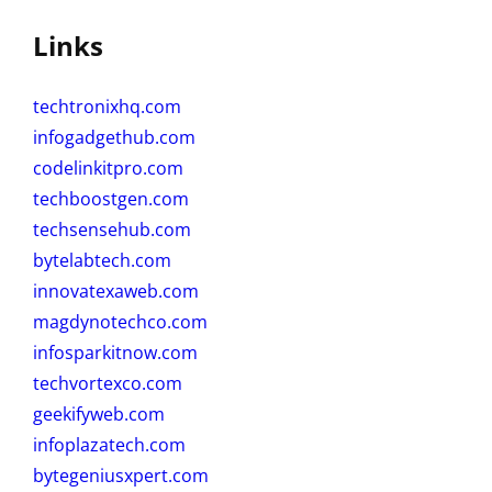
Links
techtronixhq.com
infogadgethub.com
codelinkitpro.com
techboostgen.com
techsensehub.com
bytelabtech.com
innovatexaweb.com
magdynotechco.com
infosparkitnow.com
techvortexco.com
geekifyweb.com
infoplazatech.com
bytegeniusxpert.com