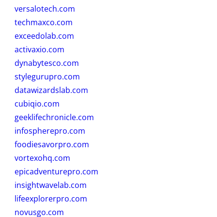
versalotech.com
techmaxco.com
exceedolab.com
activaxio.com
dynabytesco.com
stylegurupro.com
datawizardslab.com
cubiqio.com
geeklifechronicle.com
infospherepro.com
foodiesavorpro.com
vortexohq.com
epicadventurepro.com
insightwavelab.com
lifeexplorerpro.com
novusgo.com