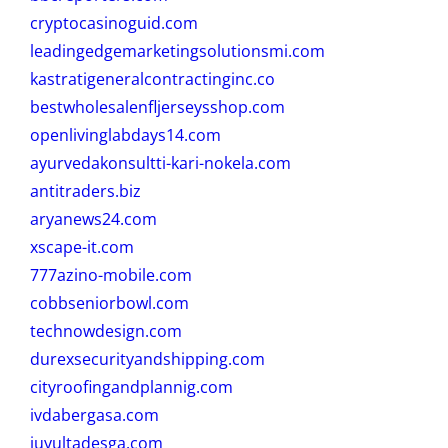
cryptocasinoguid.com
leadingedgemarketingsolutionsmi.com
kastratigeneralcontractinginc.co
bestwholesalenfljerseysshop.com
openlivinglabdays14.com
ayurvedakonsultti-kari-nokela.com
antitraders.biz
aryanews24.com
xscape-it.com
777azino-mobile.com
cobbseniorbowl.com
technowdesign.com
durexsecurityandshipping.com
cityroofingandplannig.com
ivdabergasa.com
juyultadesga.com