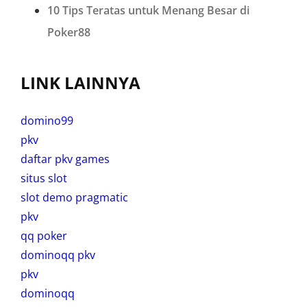
10 Tips Teratas untuk Menang Besar di
Poker88
LINK LAINNYA
domino99
pkv
daftar pkv games
situs slot
slot demo pragmatic
pkv
qq poker
dominoqq pkv
pkv
dominoqq