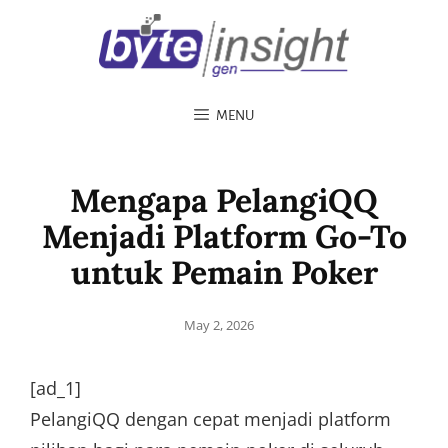
MENU
Mengapa PelangiQQ
Menjadi Platform Go-To
untuk Pemain Poker
Posted
May 2, 2026
on
[ad_1]
PelangiQQ dengan cepat menjadi platform