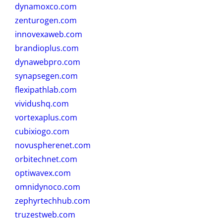
dynamoxco.com
zenturogen.com
innovexaweb.com
brandioplus.com
dynawebpro.com
synapsegen.com
flexipathlab.com
vividushq.com
vortexaplus.com
cubixiogo.com
novuspherenet.com
orbitechnet.com
optiwavex.com
omnidynoco.com
zephyrtechhub.com
truzestweb.com