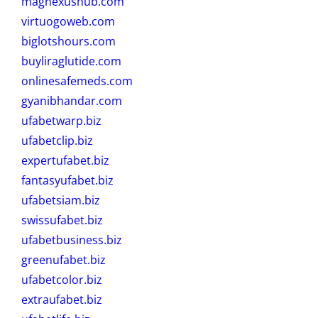
magnexushub.com
virtuogoweb.com
biglotshours.com
buyliraglutide.com
onlinesafemeds.com
gyanibhandar.com
ufabetwarp.biz
ufabetclip.biz
expertufabet.biz
fantasyufabet.biz
ufabetsiam.biz
swissufabet.biz
ufabetbusiness.biz
greenufabet.biz
ufabetcolor.biz
extraufabet.biz