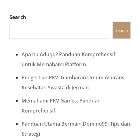
Search
Search
Apa itu Aduqq? Panduan Komprehensif
untuk Memahami Platform
Pengertian PKV: Gambaran Umum Asuransi
Kesehatan Swasta di Jerman
Memahami PKV Games: Panduan
Komprehensif
Panduan Utama Bermain Domino99: Tips dan
Strategi