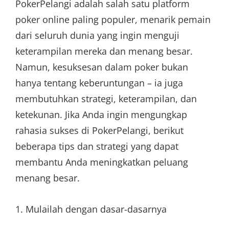
PokerPelangi adalah salah satu platform
poker online paling populer, menarik pemain
dari seluruh dunia yang ingin menguji
keterampilan mereka dan menang besar.
Namun, kesuksesan dalam poker bukan
hanya tentang keberuntungan – ia juga
membutuhkan strategi, keterampilan, dan
ketekunan. Jika Anda ingin mengungkap
rahasia sukses di PokerPelangi, berikut
beberapa tips dan strategi yang dapat
membantu Anda meningkatkan peluang
menang besar.
1. Mulailah dengan dasar-dasarnya