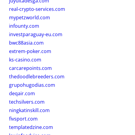
juyultadesga.com
real-crypto-services.com
mypetzworld.com
infounty.com
investparaguay-eu.com
bwc88asia.com
extrem-poker.com
ks-casino.com
carcarepoints.com
thedoodlebreeders.com
grupohugodias.com
deqair.com
techsilvers.com
ningkatinskill.com
fivsport.com
templatedzine.com