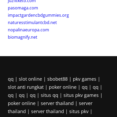
juzfitketo.com
pasomaga.com
impactgardencbdgummies.org
naturesstimulantcbd.net
nopalinaeuropa.com
biomagnify.net
qq
|
slot online
|
sbobet88
|
pkv games
|
slot anti rungkat
|
poker online
|
qq
|
qq
|
qq
|
qq
|
qq
|
situs qq
|
situs pkv games
|
poker online
|
server thailand
|
server
thailand
|
server thailand
|
situs pkv
|