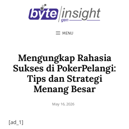
MENU
Mengungkap Rahasia
Sukses di PokerPelangi:
Tips dan Strategi
Menang Besar
Posted
May 16, 2026
on
[ad_1]