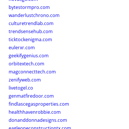
bytestormpro.com
wanderlustchrono.com
culturetrendlab.com
trendsensehub.com
ticktockenigma.com
eulerxr.com
geekifygenius.com
orbitextech.com
magconnecttech.com
zenifyweb.com
livetogel.co
genmatfiredoor.com
findlascegasproperties.com
healthhavenrobbie.com
donanddonnadesigns.com
eagleoneconstructiontx.com