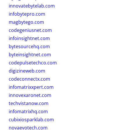
innovatebytelab.com
infobytepro.com
magbytego.com
codegeniusnet.com
infoinsightnet.com
bytesourcehq.com
byteinsightnet.com
codepulsetechco.com
digizineweb.com
codeconnectx.com
infomatrixxpert.com
innovexaronet.com
techvistanow.com
infomatrixhq.com
cubixiosparklab.com
novaevotech.com