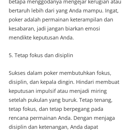
betapa menggodanya mengejar kerugian atau
bertaruh lebih dari yang Anda mampu. Ingat,
poker adalah permainan keterampilan dan
kesabaran, jadi jangan biarkan emosi
mendikte keputusan Anda.
5. Tetap fokus dan disiplin
Sukses dalam poker membutuhkan fokus,
disiplin, dan kepala dingin. Hindari membuat
keputusan impulsif atau menjadi miring
setelah pukulan yang buruk. Tetap tenang,
tetap fokus, dan tetap berpegang pada
rencana permainan Anda. Dengan menjaga
disiplin dan ketenangan, Anda dapat