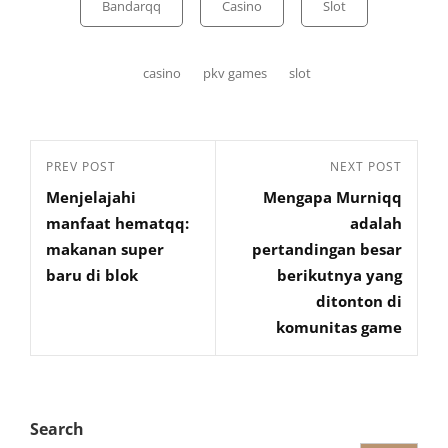
Bandarqq
Casino
Slot
Tags,
casino
pkv games
slot
Post
Previous
PREV POST
Next
NEXT POST
navigation
Menjelajahi
Mengapa Murniqq
Post
Post
manfaat hematqq:
adalah
makanan super
pertandingan besar
baru di blok
berikutnya yang
ditonton di
komunitas game
Search