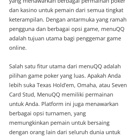
yang menawarkan berbagai permainan poker
dan kasino untuk pemain dari semua tingkat
keterampilan. Dengan antarmuka yang ramah
pengguna dan berbagai opsi game, menuQQ
adalah tujuan utama bagi penggemar game
online.
Salah satu fitur utama dari menuQQ adalah
pilihan game poker yang luas. Apakah Anda
lebih suka Texas Hold’em, Omaha, atau Seven
Card Stud, MenuQQ memiliki permainan
untuk Anda. Platform ini juga menawarkan
berbagai opsi turnamen, yang
memungkinkan pemain untuk bersaing
dengan orang lain dari seluruh dunia untuk