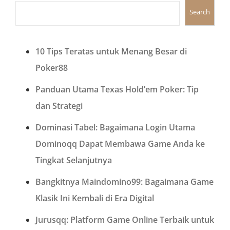
Search
10 Tips Teratas untuk Menang Besar di
Poker88
Panduan Utama Texas Hold’em Poker: Tip
dan Strategi
Dominasi Tabel: Bagaimana Login Utama
Dominoqq Dapat Membawa Game Anda ke
Tingkat Selanjutnya
Bangkitnya Maindomino99: Bagaimana Game
Klasik Ini Kembali di Era Digital
Jurusqq: Platform Game Online Terbaik untuk