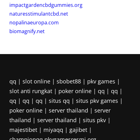
impactgardencbdgummies.org
naturesstimulantcbd.net
nopalinaeuropa.com
biomagnify.net
qq
|
slot online
|
sbobet88
|
pkv games
|
slot anti rungkat
|
poker online
|
qq
|
qq
|
qq
|
qq
|
qq
|
situs qq
|
situs pkv games
|
poker online
|
server thailand
|
server
thailand
|
server thailand
|
situs pkv
|
majestibet
|
miyaqq
|
gajibet
|
championqq.pkvgamesresmi.org