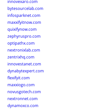
innovexaro.com
bytesourcelab.com
infosparknet.com
maxxifyitnow.com
quixifynow.com
zephyruspro.com
optipathx.com
nextronixlab.com
zentrixhq.com
innovestanet.com
dynabytexpert.com
flexifyit.com
maxxiogo.com
novusgotech.com
nextronnet.com
dynamoxco.com