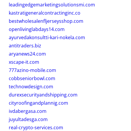
leadingedgemarketingsolutionsmi.com
kastratigeneralcontractinginc.co
bestwholesalenfljerseysshop.com
openlivinglabdays14.com
ayurvedakonsultti-kari-nokela.com
antitraders.biz
aryanews24.com
xscape-it.com
777azino-mobile.com
cobbseniorbowl.com
technowdesign.com
durexsecurityandshipping.com
cityroofingandplannig.com
ivdabergasa.com
juyultadesga.com
real-crypto-services.com