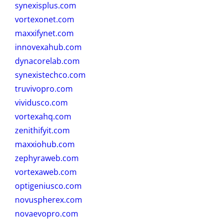
synexisplus.com
vortexonet.com
maxxifynet.com
innovexahub.com
dynacorelab.com
synexistechco.com
truvivopro.com
vividusco.com
vortexahq.com
zenithifyit.com
maxxiohub.com
zephyraweb.com
vortexaweb.com
optigeniusco.com
novuspherex.com
novaevopro.com