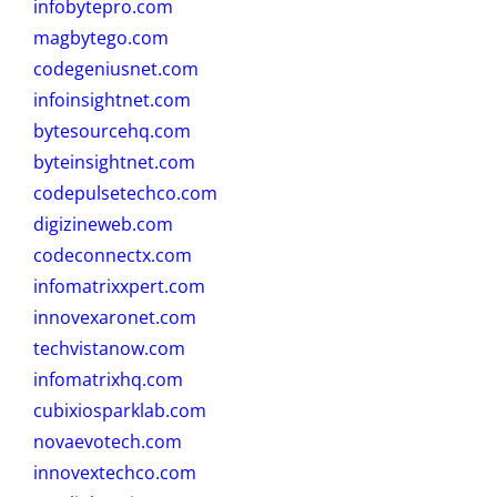
infobytepro.com
magbytego.com
codegeniusnet.com
infoinsightnet.com
bytesourcehq.com
byteinsightnet.com
codepulsetechco.com
digizineweb.com
codeconnectx.com
infomatrixxpert.com
innovexaronet.com
techvistanow.com
infomatrixhq.com
cubixiosparklab.com
novaevotech.com
innovextechco.com