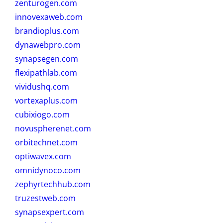
zenturogen.com
innovexaweb.com
brandioplus.com
dynawebpro.com
synapsegen.com
flexipathlab.com
vividushq.com
vortexaplus.com
cubixiogo.com
novuspherenet.com
orbitechnet.com
optiwavex.com
omnidynoco.com
zephyrtechhub.com
truzestweb.com
synapsexpert.com