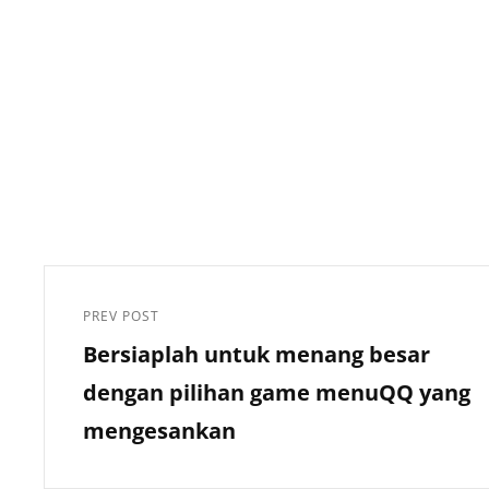
Post
navigation
PREV POST
Previous
Bersiaplah untuk menang besar
Post
dengan pilihan game menuQQ yang
mengesankan