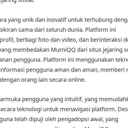
 yang unik dan inovatif untuk terhubung den
kiran sama dari seluruh dunia. Platform ini
il, berbagi foto dan video, dan berinteraksi 
 yang membedakan MurniQQ dari situs jejaring s
manan pengguna. Platform ini menggunakan tekn
 informasi pengguna aman dan aman, memberi
engan orang lain secara online.
ntarmuka pengguna yang intuitif, yang memudah
ecara teknologi untuk menavigasi platform. Des
guna telah dipuji oleh pengadopsi awal, yang