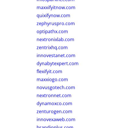
maxxifyitnow.com
quixifynow.com
zephyruspro.com
optipathx.com
nextronixlab.com
zentrixhq.com
innovestanet.com
dynabytexpert.com
flexifyit.com
maxxiogo.com
novusgotech.com
nextronnet.com
dynamoxco.com
zenturogen.com
innovexaweb.com
brandioplus.com