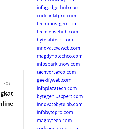
infogadgethub.com
codelinkitpro.com
techboostgen.com
techsensehub.com
bytelabtech.com
innovatexaweb.com
magdynotechco.com
infosparkitnow.com
techvortexco.com
geekifyweb.com
T POST
infoplazatech.com
ngkat
bytegeniusxpert.com
nline
innovatebytelab.com
infobytepro.com
magbytego.com
codegeniusnet.com