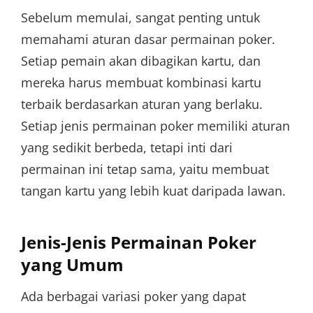
Sebelum memulai, sangat penting untuk
memahami aturan dasar permainan poker.
Setiap pemain akan dibagikan kartu, dan
mereka harus membuat kombinasi kartu
terbaik berdasarkan aturan yang berlaku.
Setiap jenis permainan poker memiliki aturan
yang sedikit berbeda, tetapi inti dari
permainan ini tetap sama, yaitu membuat
tangan kartu yang lebih kuat daripada lawan.
Jenis-Jenis Permainan Poker
yang Umum
Ada berbagai variasi poker yang dapat