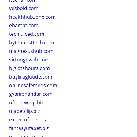
yesbold.com
healthhubzone.com
ebaraat.com
techjuiced.com
byteboosttech.com
magnexushub.com
virtuogoweb.com
biglotshours.com
buyliraglutide.com
onlinesafemeds.com
gyanibhandar.com
ufabetwarp.biz
ufabetclip.biz
expertufabet.biz
fantasyufabet.biz
ufabetsiam.biz