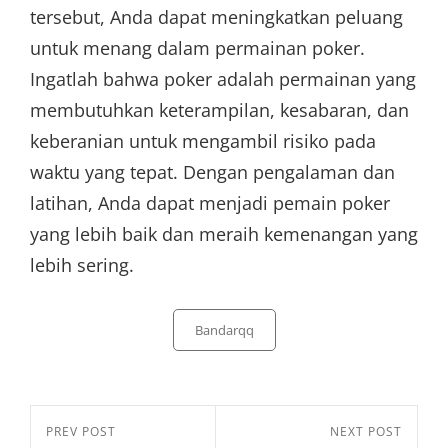
tersebut, Anda dapat meningkatkan peluang
untuk menang dalam permainan poker.
Ingatlah bahwa poker adalah permainan yang
membutuhkan keterampilan, kesabaran, dan
keberanian untuk mengambil risiko pada
waktu yang tepat. Dengan pengalaman dan
latihan, Anda dapat menjadi pemain poker
yang lebih baik dan meraih kemenangan yang
lebih sering.
Categories
Bandarqq
Post
Previous
PREV POST
Next
NEXT POST