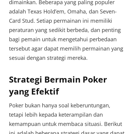
dimainkan. Beberapa yang paling populer
adalah Texas Hold’em, Omaha, dan Seven-
Card Stud. Setiap permainan ini memiliki
peraturan yang sedikit berbeda, dan penting
bagi pemain untuk mengetahui perbedaan
tersebut agar dapat memilih permainan yang
sesuai dengan strategi mereka.
Strategi Bermain Poker
yang Efektif
Poker bukan hanya soal keberuntungan,
tetapi lebih kepada keterampilan dan
kemampuan untuk membaca situasi. Berikut
ini adalah beberapa strategi dasar yang dapat