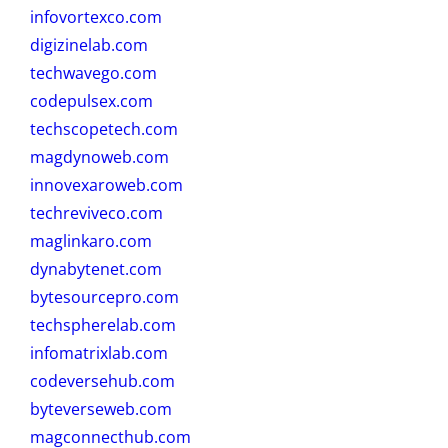
infovortexco.com
digizinelab.com
techwavego.com
codepulsex.com
techscopetech.com
magdynoweb.com
innovexaroweb.com
techreviveco.com
maglinkaro.com
dynabytenet.com
bytesourcepro.com
techspherelab.com
infomatrixlab.com
codeversehub.com
byteverseweb.com
magconnecthub.com