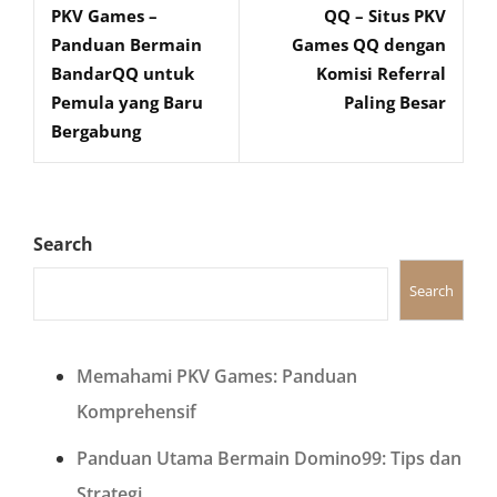
navigation
PKV Games –
QQ – Situs PKV
Post
Post
Panduan Bermain
Games QQ dengan
BandarQQ untuk
Komisi Referral
Pemula yang Baru
Paling Besar
Bergabung
Search
Search
Memahami PKV Games: Panduan
Komprehensif
Panduan Utama Bermain Domino99: Tips dan
Strategi