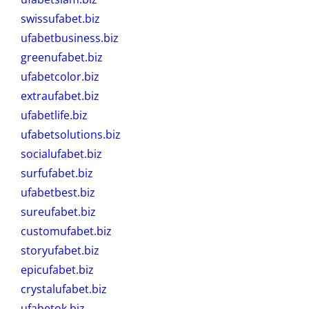
swissufabet.biz
ufabetbusiness.biz
greenufabet.biz
ufabetcolor.biz
extraufabet.biz
ufabetlife.biz
ufabetsolutions.biz
socialufabet.biz
surfufabet.biz
ufabetbest.biz
sureufabet.biz
customufabet.biz
storyufabet.biz
epicufabet.biz
crystalufabet.biz
ufabetok.biz