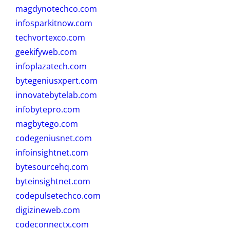
magdynotechco.com
infosparkitnow.com
techvortexco.com
geekifyweb.com
infoplazatech.com
bytegeniusxpert.com
innovatebytelab.com
infobytepro.com
magbytego.com
codegeniusnet.com
infoinsightnet.com
bytesourcehq.com
byteinsightnet.com
codepulsetechco.com
digizineweb.com
codeconnectx.com