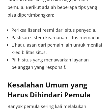
pemula. Berikut adalah beberapa tips yang
bisa dipertimbangkan:
Periksa lisensi resmi dari situs penyedia.
Pastikan sistem keamanan situs memadai.
Lihat ulasan dari pemain lain untuk menilai
kredibilitas situs.
Pilih situs yang menawarkan layanan
pelanggan yang responsif.
Kesalahan Umum yang
Harus Dihindari Pemula
Banyak pemula sering kali melakukan