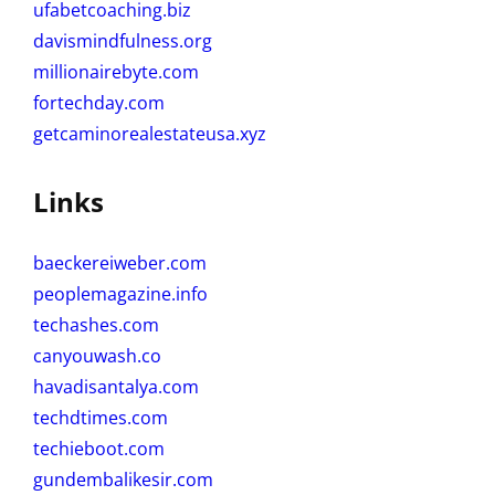
ufabetcoaching.biz
davismindfulness.org
millionairebyte.com
fortechday.com
getcaminorealestateusa.xyz
Links
baeckereiweber.com
peoplemagazine.info
techashes.com
canyouwash.co
havadisantalya.com
techdtimes.com
techieboot.com
gundembalikesir.com