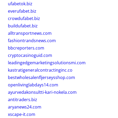
ufabetok.biz
everufabet.biz
crowdufabet.biz
buildufabet.biz
alltransportnews.com
fashiontrandsnews.com
bbcreporters.com
cryptocasinoguid.com
leadingedgemarketingsolutionsmi.com
kastratigeneralcontractinginc.co
bestwholesalenfljerseysshop.com
openlivinglabdays14.com
ayurvedakonsultti-kari-nokela.com
antitraders.biz
aryanews24.com
xscape-it.com