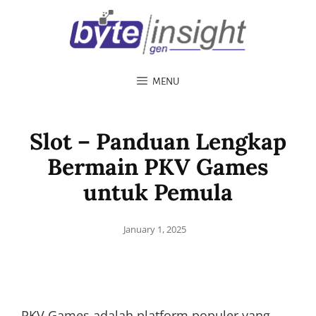
MENU
Slot – Panduan Lengkap
Bermain PKV Games
untuk Pemula
Posted
January 1, 2025
on
PKV Games adalah platform populer yang