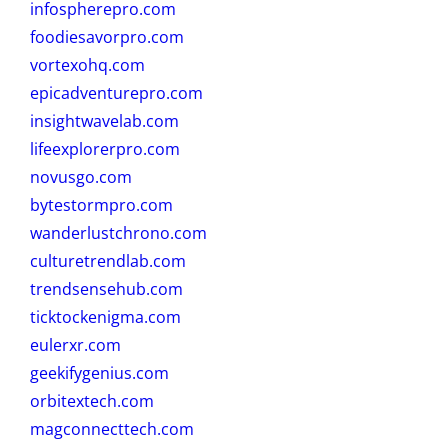
infospherepro.com
foodiesavorpro.com
vortexohq.com
epicadventurepro.com
insightwavelab.com
lifeexplorerpro.com
novusgo.com
bytestormpro.com
wanderlustchrono.com
culturetrendlab.com
trendsensehub.com
ticktockenigma.com
eulerxr.com
geekifygenius.com
orbitextech.com
magconnecttech.com