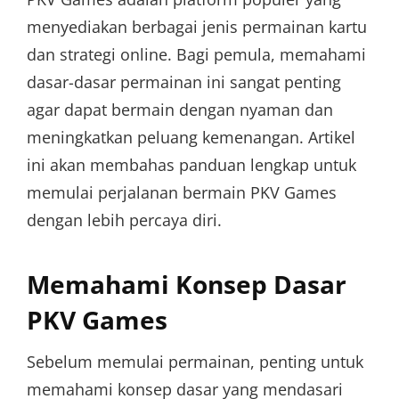
menyediakan berbagai jenis permainan kartu
dan strategi online. Bagi pemula, memahami
dasar-dasar permainan ini sangat penting
agar dapat bermain dengan nyaman dan
meningkatkan peluang kemenangan. Artikel
ini akan membahas panduan lengkap untuk
memulai perjalanan bermain PKV Games
dengan lebih percaya diri.
Memahami Konsep Dasar
PKV Games
Sebelum memulai permainan, penting untuk
memahami konsep dasar yang mendasari