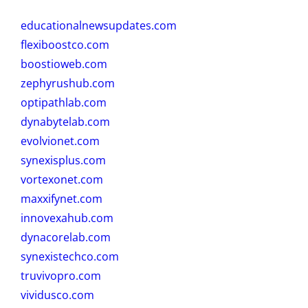
educationalnewsupdates.com
flexiboostco.com
boostioweb.com
zephyrushub.com
optipathlab.com
dynabytelab.com
evolvionet.com
synexisplus.com
vortexonet.com
maxxifynet.com
innovexahub.com
dynacorelab.com
synexistechco.com
truvivopro.com
vividusco.com