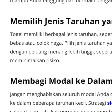
mampu Anda tanggung dan bermain dengan 
Memilih Jenis Taruhan ya
Togel memiliki berbagai jenis taruhan, sepe
bebas atau colok naga. Pilih jenis taruhan 
dengan peluang menang lebih tinggi, seperti
meminimalkan risiko.
Membagi Modal ke Dalam
Jangan menghabiskan seluruh modal Anda da
ke dalam beberapa taruhan kecil. Strategi
sl
saldo dalam satu kali permainan dan membe