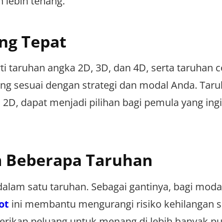
lebih tenang.
ng Tepat
rti taruhan angka 2D, 3D, dan 4D, serta taruhan c
yang sesuai dengan strategi dan modal Anda. Tar
 2D, dapat menjadi pilihan bagi pemula yang ing
 Beberapa Taruhan
lam satu taruhan. Sebagai gantinya, bagi moda
ot
ini membantu mengurangi risiko kehilangan s
rikan peluang untuk menang di lebih banyak pu