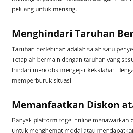
peluang untuk menang.
Menghindari Taruhan Ber
Taruhan berlebihan adalah salah satu peny
Tetaplah bermain dengan taruhan yang sesu
hindari mencoba mengejar kekalahan dengan
memperburuk situasi.
Memanfaatkan Diskon at
Banyak platform togel online menawarkan d
untuk menghemat modal atau mendapatkan