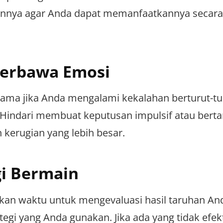
nnya agar Anda dapat memanfaatkannya secara
Terbawa Emosi
ama jika Anda mengalami kekalahan berturut-tu
 Hindari membuat keputusan impulsif atau berta
 kerugian yang lebih besar.
gi Bermain
kan waktu untuk mengevaluasi hasil taruhan An
tegi yang Anda gunakan. Jika ada yang tidak efekti