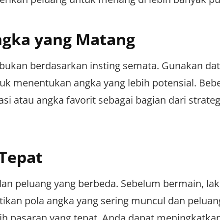
ngka yang Matang
, bukan berdasarkan insting semata. Gunakan da
untuk menentukan angka yang lebih potensial. Beb
atau angka favorit sebagai bagian dari strateg
 Tepat
k dan peluang yang berbeda. Sebelum bermain, la
hatikan pola angka yang sering muncul dan peluan
ih pasaran yang tepat, Anda dapat meningkatka