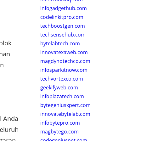
infogadgethub.com
codelinkitpro.com
techboostgen.com
techsensehub.com
olok
bytelabtech.com
innovatexaweb.com
uhan
magdynotechco.com
in
infosparkitnow.com
techvortexco.com
geekifyweb.com
infoplazatech.com
bytegeniusxpert.com
innovatebytelab.com
l Anda
infobytepro.com
eluruh
magbytego.com
taran.
codegeniusnet.com