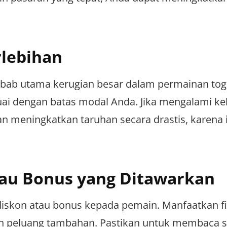
lebihan
ebab utama kerugian besar dalam permainan tog
ai dengan batas modal Anda. Jika mengalami ke
 meningkatkan taruhan secara drastis, karena i
au Bonus yang Ditawarkan
iskon atau bonus kepada pemain. Manfaatkan fit
 peluang tambahan. Pastikan untuk membaca s