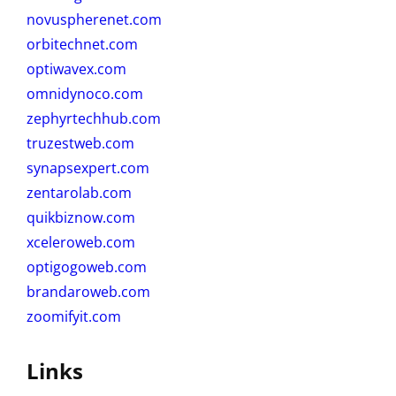
novuspherenet.com
orbitechnet.com
optiwavex.com
omnidynoco.com
zephyrtechhub.com
truzestweb.com
synapsexpert.com
zentarolab.com
quikbiznow.com
xceleroweb.com
optigogoweb.com
brandaroweb.com
zoomifyit.com
Links