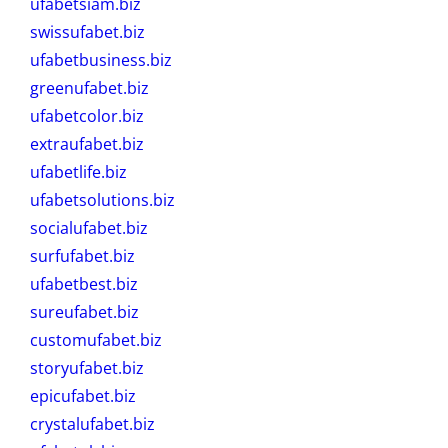
ufabetsiam.biz
swissufabet.biz
ufabetbusiness.biz
greenufabet.biz
ufabetcolor.biz
extraufabet.biz
ufabetlife.biz
ufabetsolutions.biz
socialufabet.biz
surfufabet.biz
ufabetbest.biz
sureufabet.biz
customufabet.biz
storyufabet.biz
epicufabet.biz
crystalufabet.biz