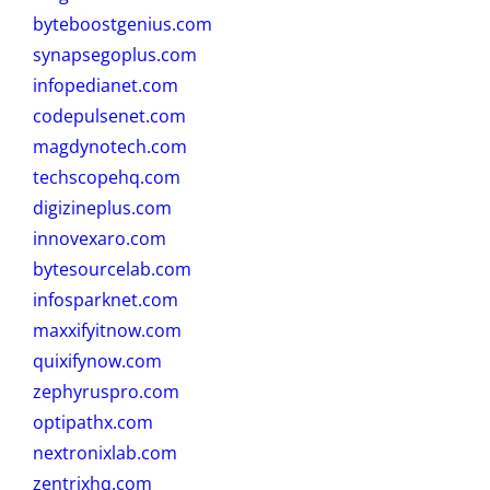
byteboostgenius.com
synapsegoplus.com
infopedianet.com
codepulsenet.com
magdynotech.com
techscopehq.com
digizineplus.com
innovexaro.com
bytesourcelab.com
infosparknet.com
maxxifyitnow.com
quixifynow.com
zephyruspro.com
optipathx.com
nextronixlab.com
zentrixhq.com