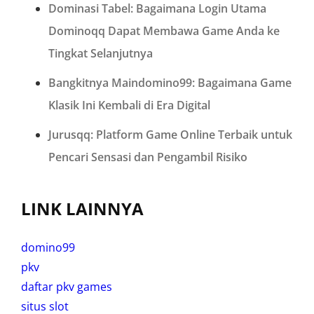
Dominasi Tabel: Bagaimana Login Utama
Dominoqq Dapat Membawa Game Anda ke
Tingkat Selanjutnya
Bangkitnya Maindomino99: Bagaimana Game
Klasik Ini Kembali di Era Digital
Jurusqq: Platform Game Online Terbaik untuk
Pencari Sensasi dan Pengambil Risiko
LINK LAINNYA
domino99
pkv
daftar pkv games
situs slot