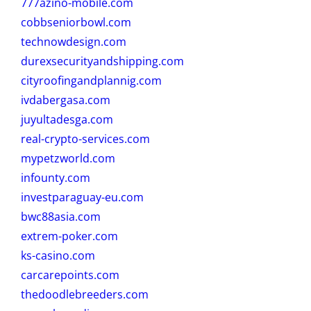
777azino-mobile.com
cobbseniorbowl.com
technowdesign.com
durexsecurityandshipping.com
cityroofingandplannig.com
ivdabergasa.com
juyultadesga.com
real-crypto-services.com
mypetzworld.com
infounty.com
investparaguay-eu.com
bwc88asia.com
extrem-poker.com
ks-casino.com
carcarepoints.com
thedoodlebreeders.com