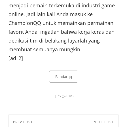
menjadi pemain terkemuka di industri game
online. Jadi lain kali Anda masuk ke
ChampionQQ untuk memainkan permainan
favorit Anda, ingatlah bahwa kerja keras dan
dedikasi tim di belakang layarlah yang
membuat semuanya mungkin.
[ad_2]
Categories
Bandarqq
Tags,
pkv games
Post
Previous
PREV POST
Next
NEXT POST