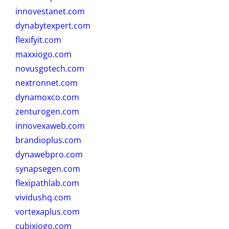
innovestanet.com
dynabytexpert.com
flexifyit.com
maxxiogo.com
novusgotech.com
nextronnet.com
dynamoxco.com
zenturogen.com
innovexaweb.com
brandioplus.com
dynawebpro.com
synapsegen.com
flexipathlab.com
vividushq.com
vortexaplus.com
cubixiogo.com