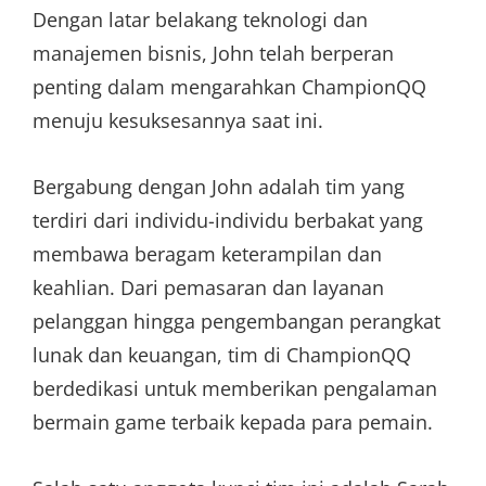
Dengan latar belakang teknologi dan
manajemen bisnis, John telah berperan
penting dalam mengarahkan ChampionQQ
menuju kesuksesannya saat ini.
Bergabung dengan John adalah tim yang
terdiri dari individu-individu berbakat yang
membawa beragam keterampilan dan
keahlian. Dari pemasaran dan layanan
pelanggan hingga pengembangan perangkat
lunak dan keuangan, tim di ChampionQQ
berdedikasi untuk memberikan pengalaman
bermain game terbaik kepada para pemain.